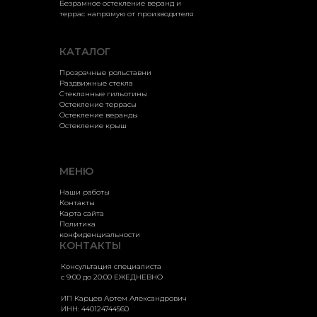
Безрамное остекление веранд и
террас напрямую от производителя
КАТАЛОГ
Прозрачные рольставни
Раздвижные стекла
Стеклянные гильотины
Остекление террасы
Остекление веранды
Остекление крыш
МЕНЮ
Наши работы
Контакты
Карта сайта
Политика
конфиденциальности
КОНТАКТЫ
Консультация специалиста
с 9:00 до 20:00 ЕЖЕДНЕВНО
ИП Карцев Артем Александрович
ИНН: 440124744560