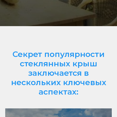
Секрет популярности
стеклянных крыш
заключается в
нескольких ключевых
аспектах: